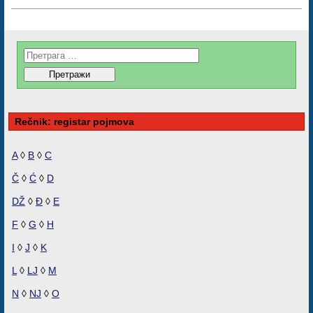
Rečnik: registar pojmova
A
◊
B
◊
C
Č
◊
Ć
◊
D
DŽ
◊
Đ
◊
E
F
◊
G
◊
H
I
◊
J
◊
K
L
◊
LJ
◊
M
N
◊
NJ
◊
O