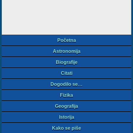
Početna
Astronomija
Biografije
Citati
Dogodilo se…
Fizika
Geografija
Istorija
Kako se piše