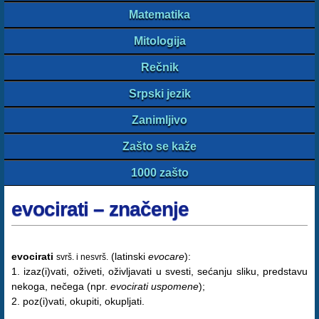
Matematika
Mitologija
Rečnik
Srpski jezik
Zanimljivo
Zašto se kaže
1000 zašto
evocirati – značenje
evocirati
(latinski
evocare
):
svrš. i nesvrš.
1. izaz(i)vati, oživeti, oživljavati u svesti, sećanju sliku, predstavu
nekoga, nečega (npr.
evocirati uspomene
);
2. poz(i)vati, okupiti, okupljati.