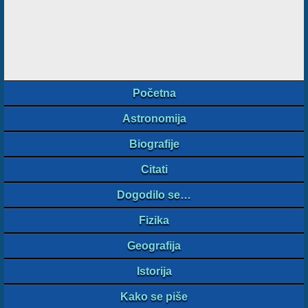
Početna
Astronomija
Biografije
Citati
Dogodilo se…
Fizika
Geografija
Istorija
Kako se piše