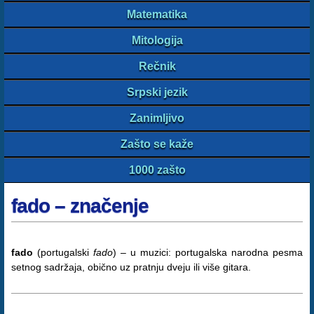
Matematika
Mitologija
Rečnik
Srpski jezik
Zanimljivo
Zašto se kaže
1000 zašto
fado – značenje
fado
(portugalski
fado
) – u muzici: portugalska narodna pesma
setnog sadržaja, obično uz pratnju dveju ili više gitara.