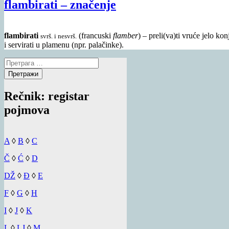
flambirati – značenje
flambirati
(francuski
flamber
) – preli(va)ti vruće jelo ko
svrš. i nesvrš.
i servirati u plamenu (npr. palačinke).
Претрага
за:
Rečnik: registar
pojmova
A
◊
B
◊
C
Č
◊
Ć
◊
D
DŽ
◊
Đ
◊
E
F
◊
G
◊
H
I
◊
J
◊
K
L
◊
LJ
◊
M