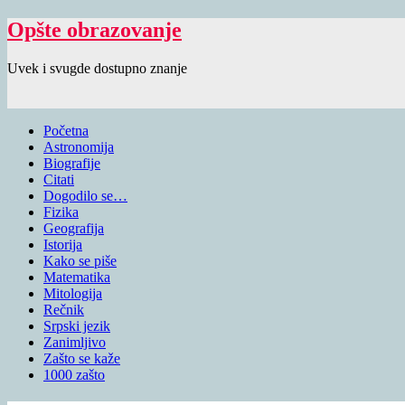
Opšte obrazovanje
Uvek i svugde dostupno znanje
Početna
Astronomija
Biografije
Citati
Dogodilo se…
Fizika
Geografija
Istorija
Kako se piše
Matematika
Mitologija
Rečnik
Srpski jezik
Zanimljivo
Zašto se kaže
1000 zašto