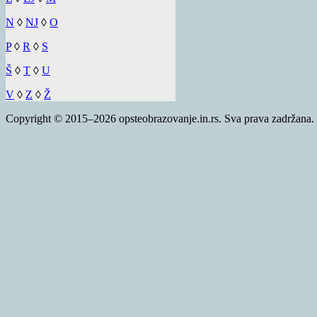
N
◊
NJ
◊
O
P
◊
R
◊
S
Š
◊
T
◊
U
V
◊
Z
◊
Ž
Copyright © 2015–2026 opsteobrazovanje.in.rs. Sva prava zadržana