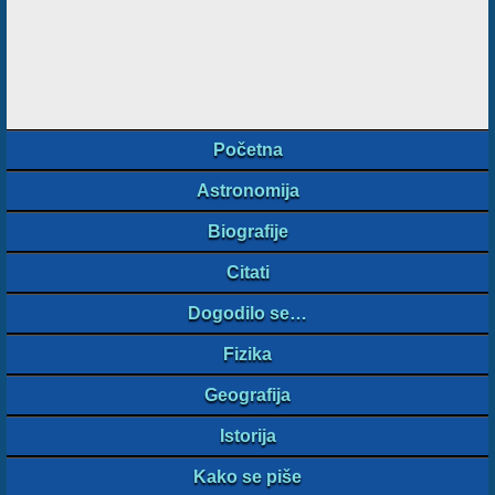
Početna
Astronomija
Biografije
Citati
Dogodilo se…
Fizika
Geografija
Istorija
Kako se piše