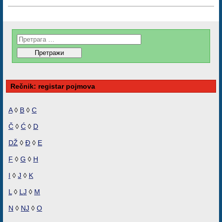
Rečnik: registar pojmova
A
◊
B
◊
C
Č
◊
Ć
◊
D
DŽ
◊
Đ
◊
E
F
◊
G
◊
H
I
◊
J
◊
K
L
◊
LJ
◊
M
N
◊
NJ
◊
O