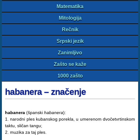
Matematika
Mitologija
Rečnik
Srpski jezik
Zanimljivo
Zašto se kaže
1000 zašto
habanera – značenje
habanera
(španski
habanera
):
1. narodni ples kubanskog porekla, u umerenom dvočetvrtinskom
taktu, sličan tangu;
2. muzika za taj ples.