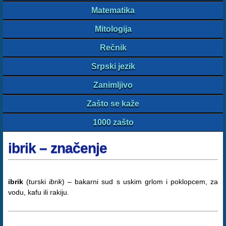
Matematika
Mitologija
Rečnik
Srpski jezik
Zanimljivo
Zašto se kaže
1000 zašto
ibrik – značenje
ibrik
(turski
ibrik
) – bakarni sud s uskim grlom i poklopcem, za
vodu, kafu ili rakiju.