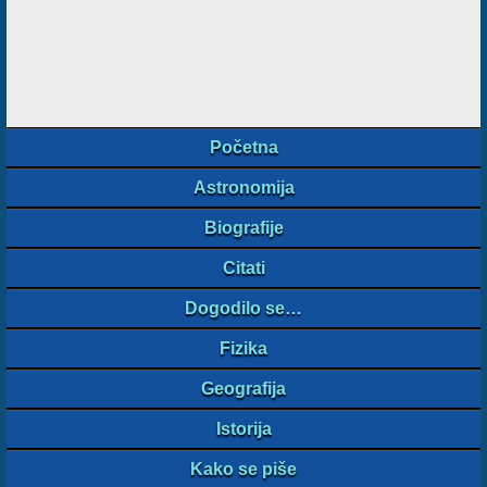
Početna
Astronomija
Biografije
Citati
Dogodilo se…
Fizika
Geografija
Istorija
Kako se piše