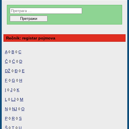
Rečnik: registar pojmova
A
◊
B
◊
C
Č
◊
Ć
◊
D
DŽ
◊
Đ
◊
E
F
◊
G
◊
H
I
◊
J
◊
K
L
◊
LJ
◊
M
N
◊
NJ
◊
O
P
◊
R
◊
S
Š
◊
T
◊
U