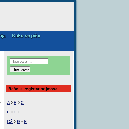
rija
Kako se piše
Rečnik: registar pojmova
A
◊
B
◊
C
Č
◊
Ć
◊
D
DŽ
◊
Đ
◊
E