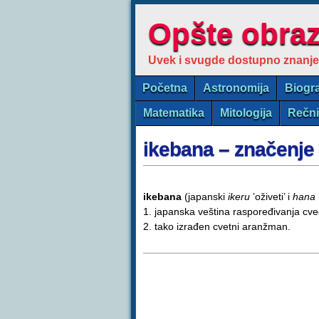
Opšte obra
Uvek i svugde dostupno znanje
Početna
Astronomija
Biogra
Matematika
Mitologija
Rečn
ikebana – značenje
ikebana
(japanski
ikeru
’oživeti’ i
hana
1. japanska veština raspoređivanja cveć
2. tako izrađen cvetni aranžman.