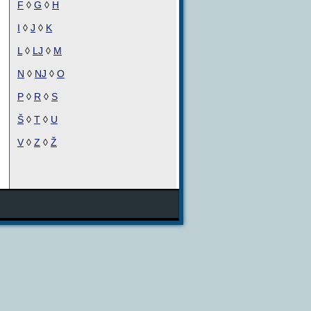
F
◊
G
◊
H
I
◊
J
◊
K
L
◊
LJ
◊
M
N
◊
NJ
◊
O
P
◊
R
◊
S
Š
◊
T
◊
U
V
◊
Z
◊
Ž