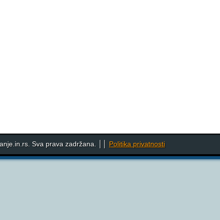
nje.in.rs. Sva prava zadržana. ││
Politika privatnosti