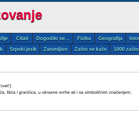
zovanje
fije
Citati
Dogodilo se…
Fizika
Geografija
Isto
ik
Srpski jezik
Zanimljivo
Zašto se kaže
1000 zašto
’cvet’):
a, lišća i grančica, u ukrasne svrhe ali i sa simboličnim značenjem;