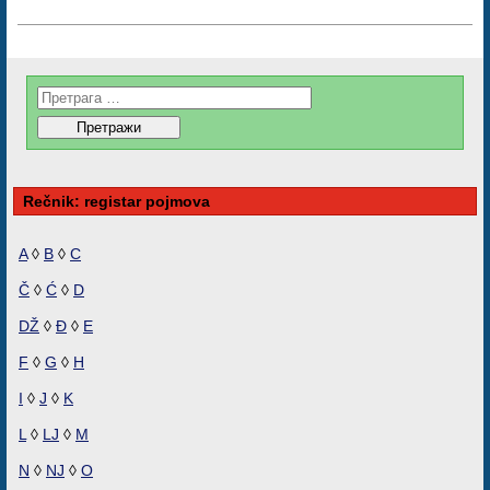
Rečnik: registar pojmova
A
◊
B
◊
C
Č
◊
Ć
◊
D
DŽ
◊
Đ
◊
E
F
◊
G
◊
H
I
◊
J
◊
K
L
◊
LJ
◊
M
N
◊
NJ
◊
O