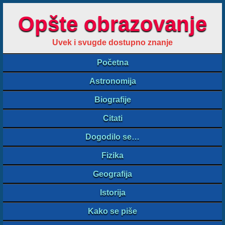
Opšte obrazovanje
Uvek i svugde dostupno znanje
Početna
Astronomija
Biografije
Citati
Dogodilo se…
Fizika
Geografija
Istorija
Kako se piše