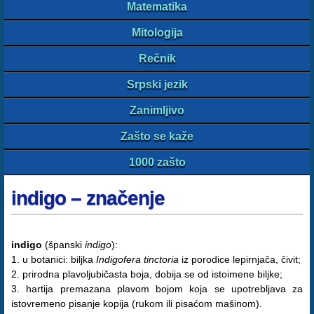
Matematika
Mitologija
Rečnik
Srpski jezik
Zanimljivo
Zašto se kaže
1000 zašto
indigo – značenje
indigo
(španski
indigo
):
1. u botanici: biljka
Indigofera tinctoria
iz porodice lepirnjača, čivit;
2. prirodna plavoljubičasta boja, dobija se od istoimene biljke;
3. hartija premazana plavom bojom koja se upotrebljava za
istovremeno pisanje kopija (rukom ili pisaćom mašinom).