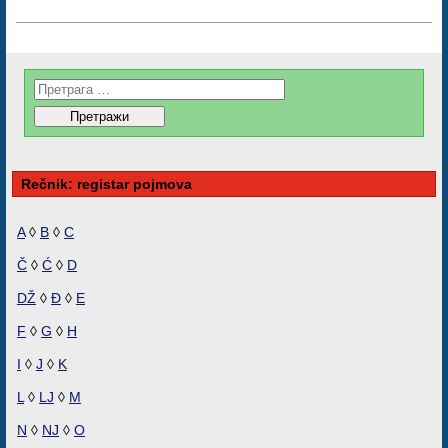
Rečnik: registar pojmova
A
◊
B
◊
C
Č
◊
Ć
◊
D
DŽ
◊
Đ
◊
E
F
◊
G
◊
H
I
◊
J
◊
K
L
◊
LJ
◊
M
N
◊
NJ
◊
O