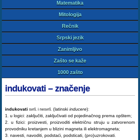
Matematika
Mitologija
Rečnik
Srpski jezik
Zanimljivo
Zašto se kaže
1000 zašto
indukovati – značenje
indukovati
(latinski
inducere
):
svrš. i nesvrš.
1. u logici: zaključiti, zaključivati od pojedinačnog prema opštem;
2. u fizici: proizvesti, proizvoditi električnu struju u zatvorenom
provodniku kretanjem u blizini magneta ili elektromagneta;
3. navesti, navoditi, podstaći, podsticati, (pro)uzrokovati.