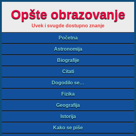
Opšte obrazovanje
Uvek i svugde dostupno znanje
Početna
Astronomija
Biografije
Citati
Dogodilo se…
Fizika
Geografija
Istorija
Kako se piše