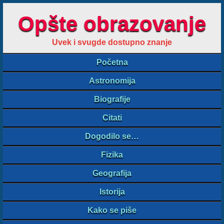
Opšte obrazovanje
Uvek i svugde dostupno znanje
Početna
Astronomija
Biografije
Citati
Dogodilo se…
Fizika
Geografija
Istorija
Kako se piše