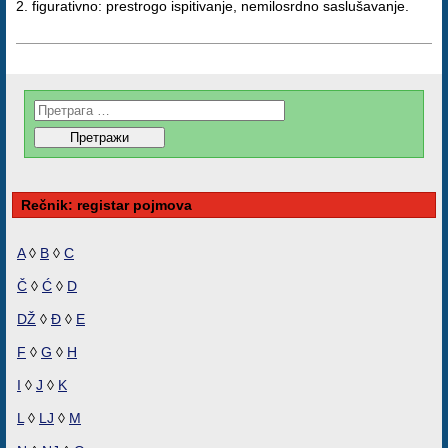
2. figurativno: prestrogo ispitivanje, nemilosrdno saslušavanje.
Rečnik: registar pojmova
A
◊
B
◊
C
Č
◊
Ć
◊
D
DŽ
◊
Đ
◊
E
F
◊
G
◊
H
I
◊
J
◊
K
L
◊
LJ
◊
M