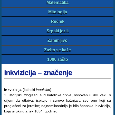
Matematika
Mitologija
Rečnik
Srpski jezik
Zanimljivo
Zašto se kaže
1000 zašto
inkvizicija – značenje
inkvizicija
(latinski
inquisitio
):
1. istorijski: zloglasni sud katoličke crkve, osnovan u XIII veku s
ciljem da otkriva, ispituje i surovo kažnjava sve one koji su
proglašeni za jeretike; najnemilosrdnija je bila španska inkvizicija,
koja je ukinuta tek 1834. godine;