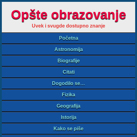
Opšte obrazovanje
Uvek i svugde dostupno znanje
Početna
Astronomija
Biografije
Citati
Dogodilo se…
Fizika
Geografija
Istorija
Kako se piše