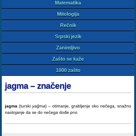
Matematika
Mitologija
Rečnik
Srpski jezik
Zanimljivo
Zašto se kaže
1000 zašto
jagma – značenje
jagma
(turski
yağma
) – otimanje, grabljenje oko nečega, snažno
nastojanje da se do nečega dođe prvi.