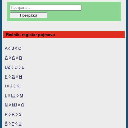
Rečnik: registar pojmova
A
◊
B
◊
C
Č
◊
Ć
◊
D
DŽ
◊
Đ
◊
E
F
◊
G
◊
H
I
◊
J
◊
K
L
◊
LJ
◊
M
N
◊
NJ
◊
O
P
◊
R
◊
S
Š
◊
T
◊
U