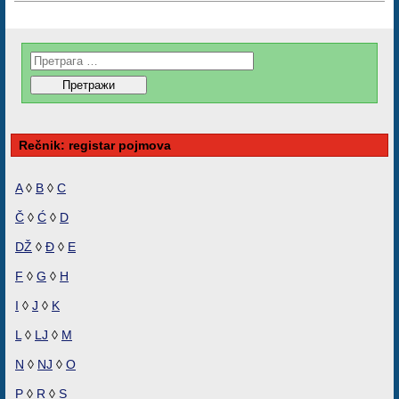
Rečnik: registar pojmova
A
◊
B
◊
C
Č
◊
Ć
◊
D
DŽ
◊
Đ
◊
E
F
◊
G
◊
H
I
◊
J
◊
K
L
◊
LJ
◊
M
N
◊
NJ
◊
O
P
◊
R
◊
S