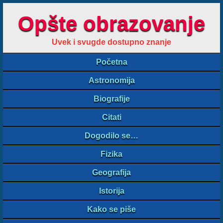
Opšte obrazovanje
Uvek i svugde dostupno znanje
Početna
Astronomija
Biografije
Citati
Dogodilo se…
Fizika
Geografija
Istorija
Kako se piše