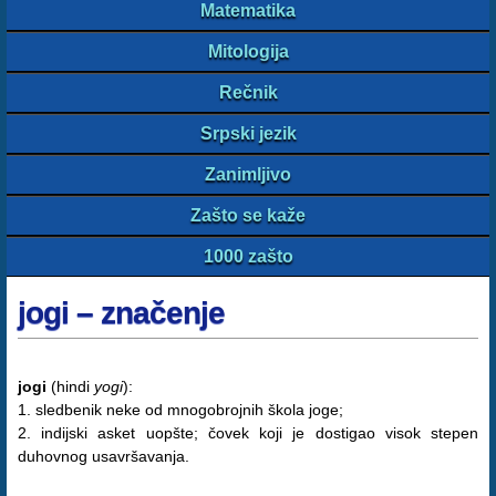
Matematika
Mitologija
Rečnik
Srpski jezik
Zanimljivo
Zašto se kaže
1000 zašto
jogi – značenje
jogi
(hindi
yogi
):
1. sledbenik neke od mnogobrojnih škola joge;
2. indijski asket uopšte; čovek koji je dostigao visok stepen
duhovnog usavršavanja.