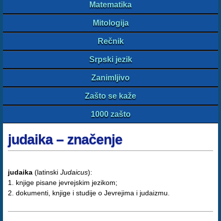
Matematika
Mitologija
Rečnik
Srpski jezik
Zanimljivo
Zašto se kaže
1000 zašto
judaika – značenje
judaika
(latinski
Judaicus
):
1. knjige pisane jevrejskim jezikom;
2. dokumenti, knjige i studije o Jevrejima i judaizmu.