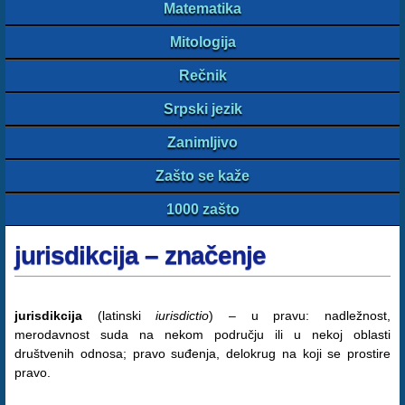
Matematika
Mitologija
Rečnik
Srpski jezik
Zanimljivo
Zašto se kaže
1000 zašto
jurisdikcija – značenje
jurisdikcija
(latinski
iurisdictio
) – u pravu: nadležnost,
merodavnost suda na nekom području ili u nekoj oblasti
društvenih odnosa; pravo suđenja, delokrug na koji se prostire
pravo.