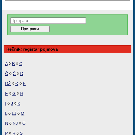
Rečnik: registar pojmova
A
◊
B
◊
C
Č
◊
Ć
◊
D
DŽ
◊
Đ
◊
E
F
◊
G
◊
H
I
◊
J
◊
K
L
◊
LJ
◊
M
N
◊
NJ
◊
O
P
◊
R
◊
S