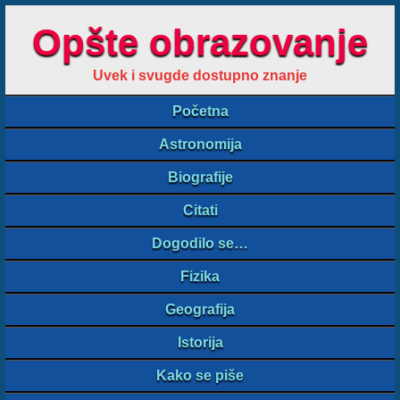
Opšte obrazovanje
Uvek i svugde dostupno znanje
Početna
Astronomija
Biografije
Citati
Dogodilo se…
Fizika
Geografija
Istorija
Kako se piše