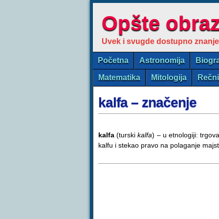
Opšte obra
Uvek i svugde dostupno znanje
Početna
Astronomija
Biogra
Matematika
Mitologija
Rečn
kalfa – značenje
kalfa
(turski
kalfa
) – u etnologiji: trgov
kalfu i stekao pravo na polaganje majst