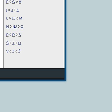
F
◊
G
◊
H
I
◊
J
◊
K
L
◊
LJ
◊
M
N
◊
NJ
◊
O
P
◊
R
◊
S
Š
◊
T
◊
U
V
◊
Z
◊
Ž