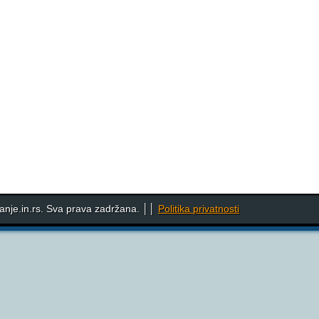
nje.in.rs. Sva prava zadržana. ││
Politika privatnosti