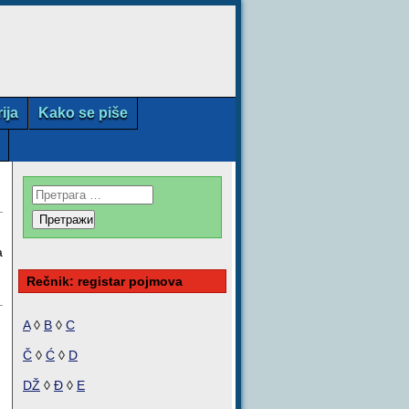
rija
Kako se piše
a
Rečnik: registar pojmova
A
◊
B
◊
C
Č
◊
Ć
◊
D
DŽ
◊
Đ
◊
E