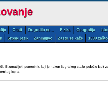
zovanje
fije
Citati
Dogodilo se…
Fizika
Geografija
Isto
ik
Srpski jezik
Zanimljivo
Zašto se kaže
1000 zašto
ački ili zanatlijski pomoćnik, koji je nakon šegrtskog staža položio ispit z
orskog ispita.