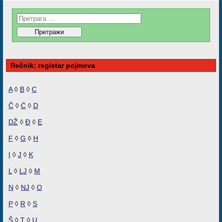
Rečnik: registar pojmova
A
◊
B
◊
C
Č
◊
Ć
◊
D
DŽ
◊
Đ
◊
E
F
◊
G
◊
H
I
◊
J
◊
K
L
◊
LJ
◊
M
N
◊
NJ
◊
O
P
◊
R
◊
S
Š
◊
T
◊
U