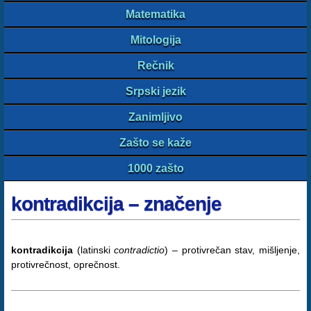
Matematika
Mitologija
Rečnik
Srpski jezik
Zanimljivo
Zašto se kaže
1000 zašto
kontradikcija – značenje
kontradikcija
(latinski
contradictio
) – protivrečan stav, mišljenje,
protivrečnost, oprečnost.