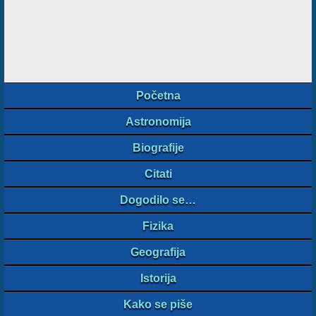
Početna
Astronomija
Biografije
Citati
Dogodilo se…
Fizika
Geografija
Istorija
Kako se piše