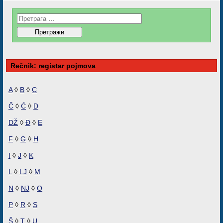
Rečnik: registar pojmova
A
◊
B
◊
C
Č
◊
Ć
◊
D
DŽ
◊
Đ
◊
E
F
◊
G
◊
H
I
◊
J
◊
K
L
◊
LJ
◊
M
N
◊
NJ
◊
O
P
◊
R
◊
S
Š
◊
T
◊
U