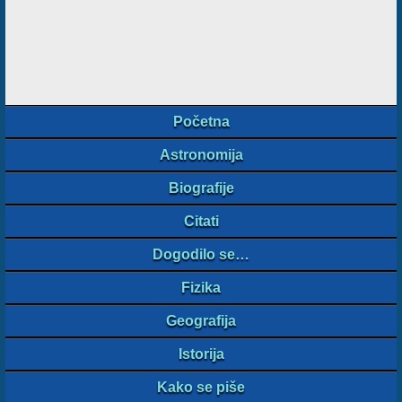
Početna
Astronomija
Biografije
Citati
Dogodilo se…
Fizika
Geografija
Istorija
Kako se piše