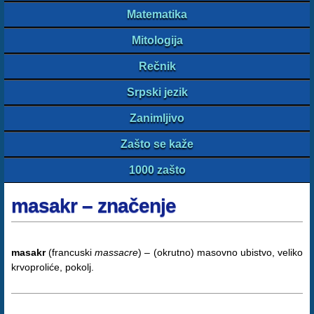
Matematika
Mitologija
Rečnik
Srpski jezik
Zanimljivo
Zašto se kaže
1000 zašto
masakr – značenje
masakr
(francuski
massacre
) – (okrutno) masovno ubistvo, veliko
krvoproliće, pokolj.