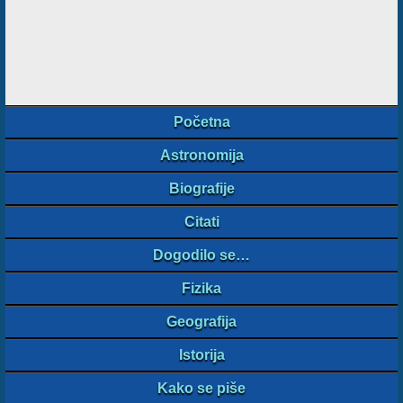
Početna
Astronomija
Biografije
Citati
Dogodilo se…
Fizika
Geografija
Istorija
Kako se piše