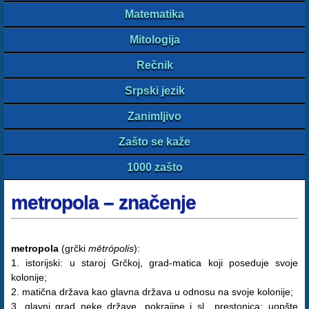
Matematika
Mitologija
Rečnik
Srpski jezik
Zanimljivo
Zašto se kaže
1000 zašto
metropola – značenje
metropola
(grčki
mētrópolis
):
1. istorijski: u staroj Grčkoj, grad-matica koji poseduje svoje
kolonije;
2. matična država kao glavna država u odnosu na svoje kolonije;
3. glavni grad neke države, pokrajine i sl., prestonica; uopšte