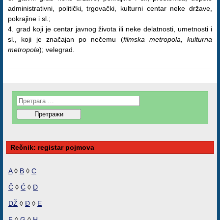
administrativni, politički, trgovački, kulturni centar neke države,
pokrajine i sl.;
4. grad koji je centar javnog života ili neke delatnosti, umetnosti i
sl., koji je značajan po nečemu (
filmska metropola, kulturna
metropola
); velegrad.
Rečnik: registar pojmova
A
◊
B
◊
C
Č
◊
Ć
◊
D
DŽ
◊
Đ
◊
E
F
◊
G
◊
H