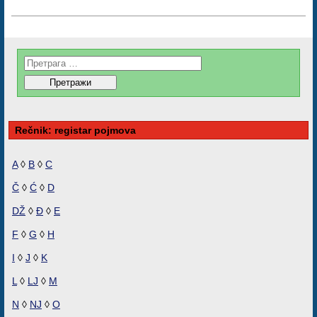
Rečnik: registar pojmova
A
◊
B
◊
C
Č
◊
Ć
◊
D
DŽ
◊
Đ
◊
E
F
◊
G
◊
H
I
◊
J
◊
K
L
◊
LJ
◊
M
N
◊
NJ
◊
O