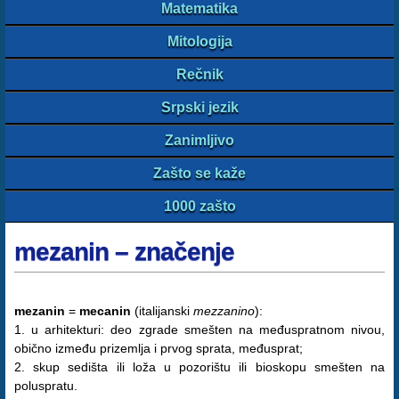
Matematika
Mitologija
Rečnik
Srpski jezik
Zanimljivo
Zašto se kaže
1000 zašto
mezanin – značenje
mezanin
=
mecanin
(italijanski
mezzanino
):
1. u arhitekturi: deo zgrade smešten na međuspratnom nivou,
obično između prizemlja i prvog sprata, međusprat;
2. skup sedišta ili loža u pozorištu ili bioskopu smešten na
poluspratu.