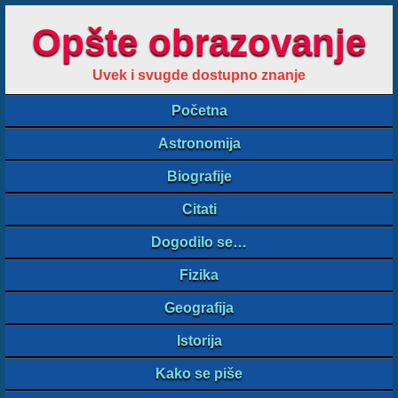
Opšte obrazovanje
Uvek i svugde dostupno znanje
Početna
Astronomija
Biografije
Citati
Dogodilo se…
Fizika
Geografija
Istorija
Kako se piše