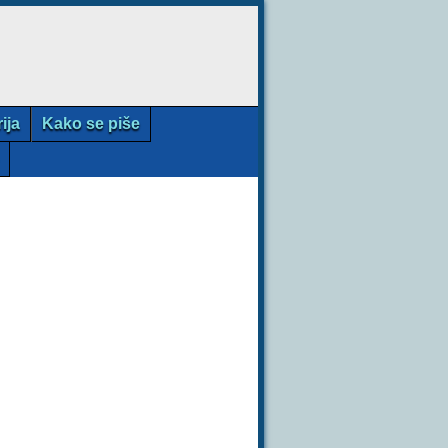
rija
Kako se piše