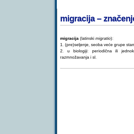
migracija – značenj
migracija
(latinski
migratio
):
1. (pre)seljenje, seoba veće grupe stano
2. u biologiji: periodična ili jedn
razmnožavanja i sl.