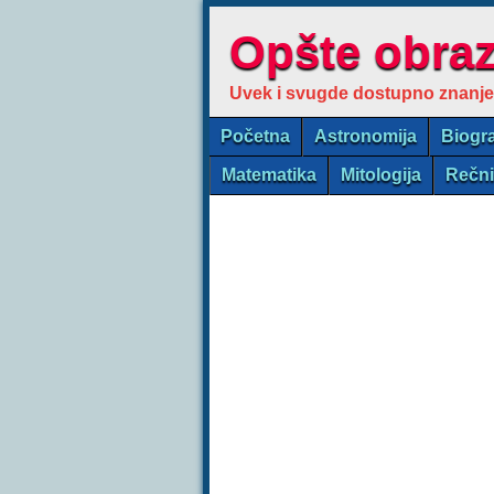
Opšte obra
Uvek i svugde dostupno znanje
Početna
Astronomija
Biogra
Matematika
Mitologija
Rečn