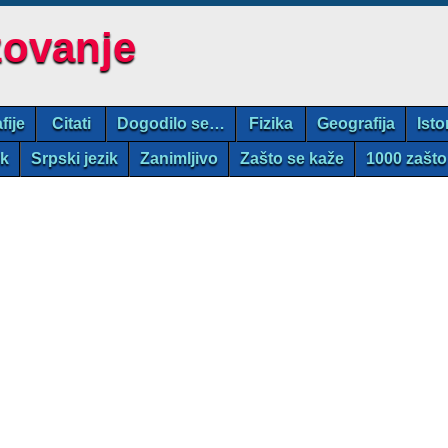
zovanje
fije
Citati
Dogodilo se…
Fizika
Geografija
Isto
ik
Srpski jezik
Zanimljivo
Zašto se kaže
1000 zašto