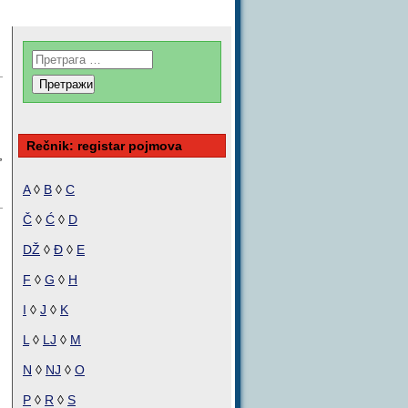
Rečnik: registar pojmova
,
A
◊
B
◊
C
Č
◊
Ć
◊
D
DŽ
◊
Đ
◊
E
F
◊
G
◊
H
I
◊
J
◊
K
L
◊
LJ
◊
M
N
◊
NJ
◊
O
P
◊
R
◊
S