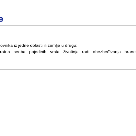
e
vnika iz jedne oblasti ili zemlje u drugu;
okratna seoba pojedinih vrsta životinja radi obezbeđivanja hrane