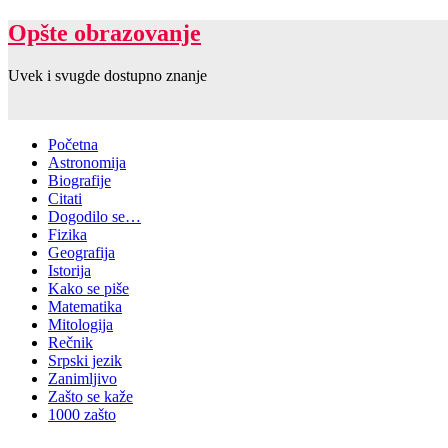
Opšte obrazovanje
Uvek i svugde dostupno znanje
Početna
Astronomija
Biografije
Citati
Dogodilo se…
Fizika
Geografija
Istorija
Kako se piše
Matematika
Mitologija
Rečnik
Srpski jezik
Zanimljivo
Zašto se kaže
1000 zašto