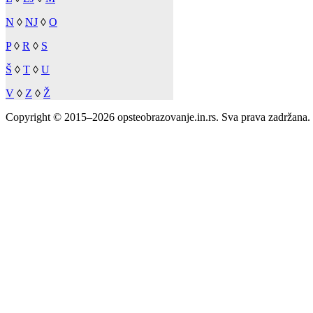
N
◊
NJ
◊
O
P
◊
R
◊
S
Š
◊
T
◊
U
V
◊
Z
◊
Ž
Copyright © 2015–2026 opsteobrazovanje.in.rs. Sva prava zadržana