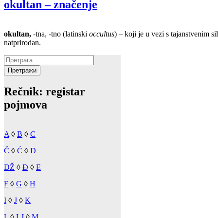
okultan – značenje
okultan,
-tna, -tno (latinski
occultus
) – koji je u vezi s tajanstvenim s
natprirodan.
Претрага
за:
Rečnik: registar
pojmova
A
◊
B
◊
C
Č
◊
Ć
◊
D
DŽ
◊
Đ
◊
E
F
◊
G
◊
H
I
◊
J
◊
K
L
◊
LJ
◊
M