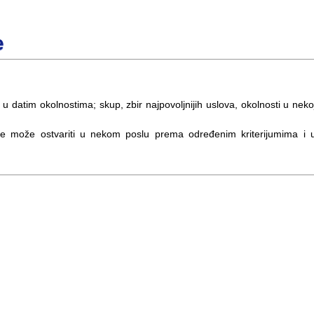
e
i u datim okolnostima; skup, zbir najpovoljnijih uslova, okolnosti u neko
ji se može ostvariti u nekom poslu prema određenim kriterijumima i 