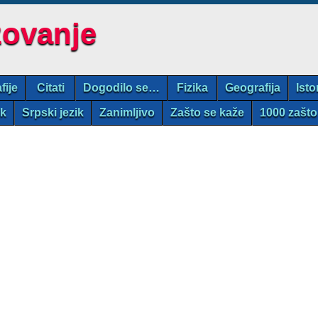
zovanje
fije
Citati
Dogodilo se…
Fizika
Geografija
Isto
ik
Srpski jezik
Zanimljivo
Zašto se kaže
1000 zašto