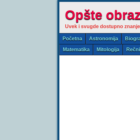
Opšte obra
Uvek i svugde dostupno znanje
Početna
Astronomija
Biogra
Matematika
Mitologija
Rečn