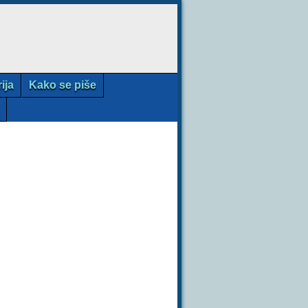
rija
Kako se piše