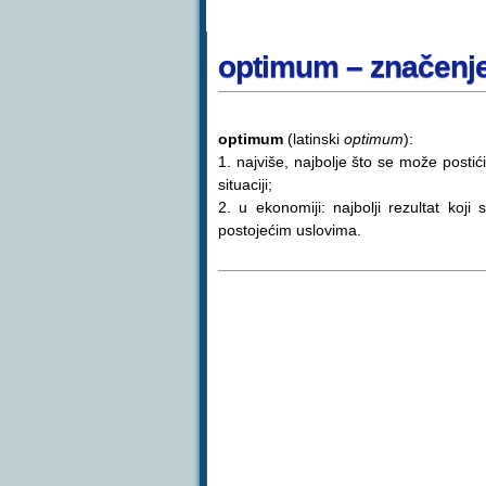
optimum – značenj
optimum
(latinski
optimum
):
1. najviše, najbolje što se može postić
situaciji;
2. u ekonomiji: najbolji rezultat ko
postojećim uslovima.