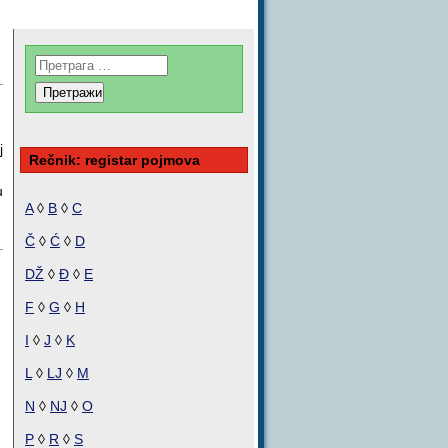
j
Rečnik: registar pojmova
u
A
◊
B
◊
C
Č
◊
Ć
◊
D
DŽ
◊
Đ
◊
E
F
◊
G
◊
H
I
◊
J
◊
K
L
◊
LJ
◊
M
N
◊
NJ
◊
O
P
◊
R
◊
S