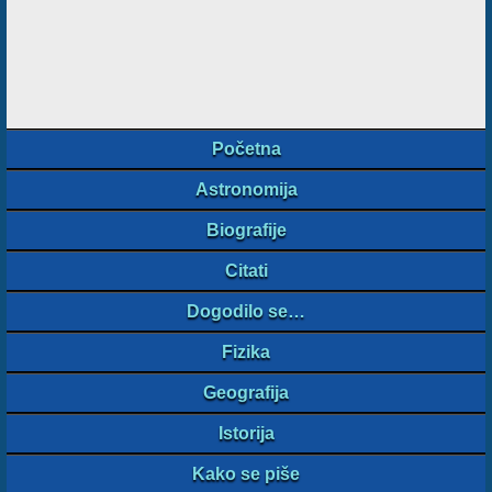
Početna
Astronomija
Biografije
Citati
Dogodilo se…
Fizika
Geografija
Istorija
Kako se piše