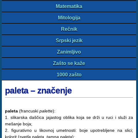
Matematika
Mitologija
Rečnik
Srpski jezik
Zanimljivo
Zašto se kaže
1000 zašto
paleta – značenje
paleta
(francuski
palette
):
1. slikarska daščica jajastog oblika koja se drži u ruci i služi za
mešanje boja;
2. figurativno u likovnoj umetnosti: boje upotrebljene na slici;
kolorit (
svetla paleta, tamna paleta
);