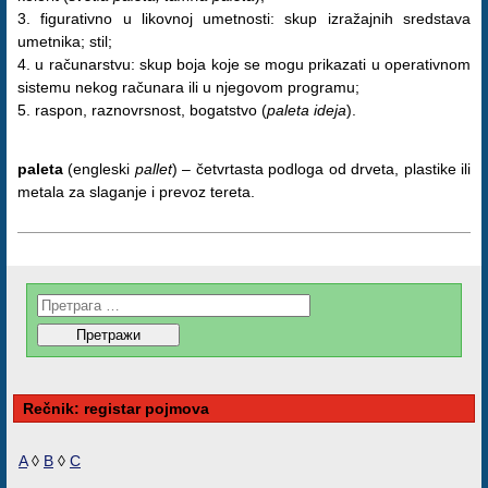
3. figurativno u likovnoj umetnosti: skup izražajnih sredstava
umetnika; stil;
4. u računarstvu: skup boja koje se mogu prikazati u operativnom
sistemu nekog računara ili u njegovom programu;
5. raspon, raznovrsnost, bogatstvo (
paleta ideja
).
paleta
(engleski
pallet
) – četvrtasta podloga od drveta, plastike ili
metala za slaganje i prevoz tereta.
Rečnik: registar pojmova
A
◊
B
◊
C