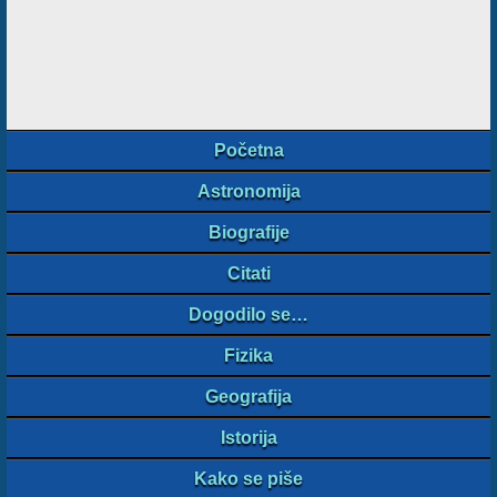
Početna
Astronomija
Biografije
Citati
Dogodilo se…
Fizika
Geografija
Istorija
Kako se piše