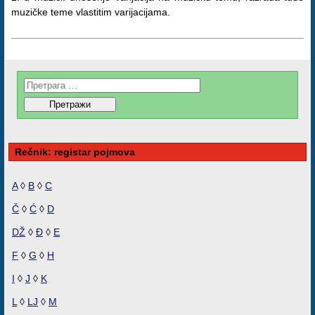
muzičke teme vlastitim varijacijama.
Rečnik: registar pojmova
A
◊
B
◊
C
Č
◊
Ć
◊
D
DŽ
◊
Đ
◊
E
F
◊
G
◊
H
I
◊
J
◊
K
L
◊
LJ
◊
M