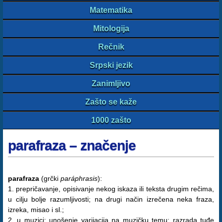
Matematika
Mitologija
Rečnik
Srpski jezik
Zanimljivo
Zašto se kaže
1000 zašto
parafraza – značenje
parafraza
(grčki
paráphrasis
):
1. prepričavanje, opisivanje nekog iskaza ili teksta drugim rečima,
u cilju bolje razumljivosti; na drugi način izrečena neka fraza,
izreka, misao i sl.;
2. u muzici: unošenje varijacija na muzičku temu; razrada tuđe