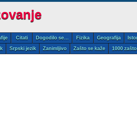
zovanje
fije
Citati
Dogodilo se…
Fizika
Geografija
Isto
ik
Srpski jezik
Zanimljivo
Zašto se kaže
1000 zašto