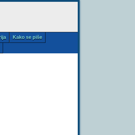
rija
Kako se piše