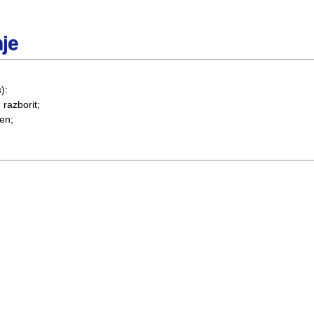
je
s
):
razborit;
jen;