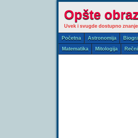
Opšte obra
Uvek i svugde dostupno znanje
Početna
Astronomija
Biogra
Matematika
Mitologija
Rečn