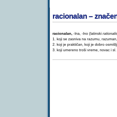
racionalan – značen
racionalan,
-lna, -lno (latinski
rationali
1. koji se zasniva na razumu, razuman, 
2. koji je praktičan, koji je dobro osmišl
3. koji umereno troši vreme, novac i sl.