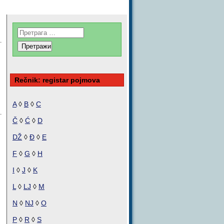
Rečnik: registar pojmova
A
◊
B
◊
C
Č
◊
Ć
◊
D
DŽ
◊
Đ
◊
E
F
◊
G
◊
H
I
◊
J
◊
K
L
◊
LJ
◊
M
N
◊
NJ
◊
O
P
◊
R
◊
S