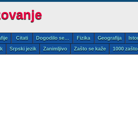
zovanje
fije
Citati
Dogodilo se…
Fizika
Geografija
Isto
ik
Srpski jezik
Zanimljivo
Zašto se kaže
1000 zašto