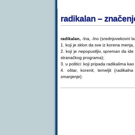
radikalan – značenj
radikalan,
-lna, -lno (srednjovekovni la
1. koji je sklon da sve iz korena menja,
2. koji je nepopustljiv, spreman da ide
stranačkog programa);
3. u politici: koji pripada radikalima kao 
4. oštar, korenit, temeljit (
radikaln
smanjenje
).