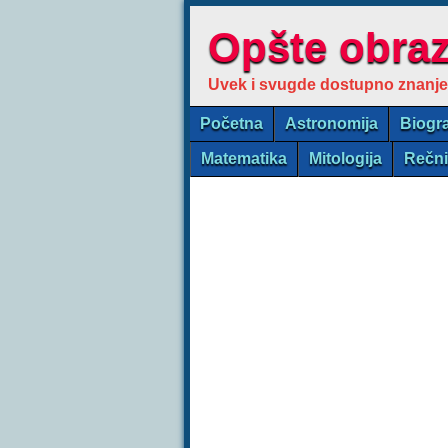
Opšte obra
Uvek i svugde dostupno znanje
Početna
Astronomija
Biogra
Matematika
Mitologija
Rečn