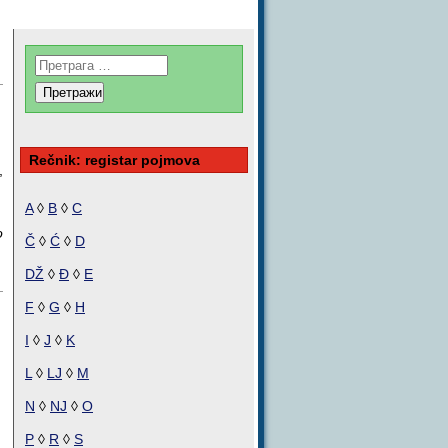
Rečnik: registar pojmova
,
A
◊
B
◊
C
o
Č
◊
Ć
◊
D
DŽ
◊
Đ
◊
E
F
◊
G
◊
H
I
◊
J
◊
K
L
◊
LJ
◊
M
N
◊
NJ
◊
O
P
◊
R
◊
S