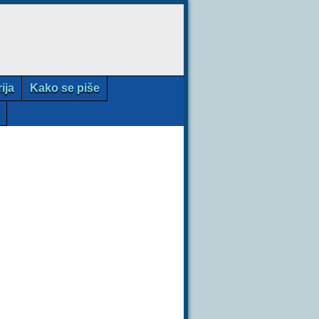
rija
Kako se piše