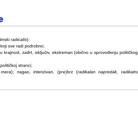
e
tinski
radicalis
):
 koji sve radi podrobno;
 u krajnost, zadrt, isključiv, ekstreman (obično u sprovođenju političkog
političkoj stranci;
a mera
); nagao, intenzivan, (pre)brz (
radikalan napredak, radikaln