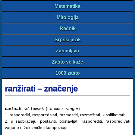
Matematika
Mitologija
Rečnik
Srpski jezik
Zanimljivo
Zašto se kaže
1000 zašto
ranžirati – značenje
ranžirati
(francuski
ranger
):
svrš. i nesvrš.
1. rasporediti, raspoređivati, razmestiti, razmeštati, klasifikovati;
2. u saobraćaju: postaviti, postavljati, rasporediti, raspoređivati
vagone u železničkoj kompoziciji.