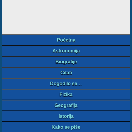
Početna
Astronomija
Biografije
Citati
Dogodilo se…
Fizika
Geografija
Istorija
Kako se piše