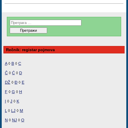
Rečnik: registar pojmova
A
◊
B
◊
C
Č
◊
Ć
◊
D
DŽ
◊
Đ
◊
E
F
◊
G
◊
H
I
◊
J
◊
K
L
◊
LJ
◊
M
N
◊
NJ
◊
O