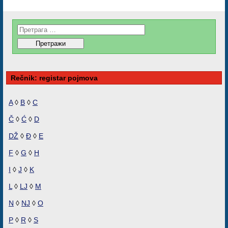
Rečnik: registar pojmova
A
◊
B
◊
C
Č
◊
Ć
◊
D
DŽ
◊
Đ
◊
E
F
◊
G
◊
H
I
◊
J
◊
K
L
◊
LJ
◊
M
N
◊
NJ
◊
O
P
◊
R
◊
S