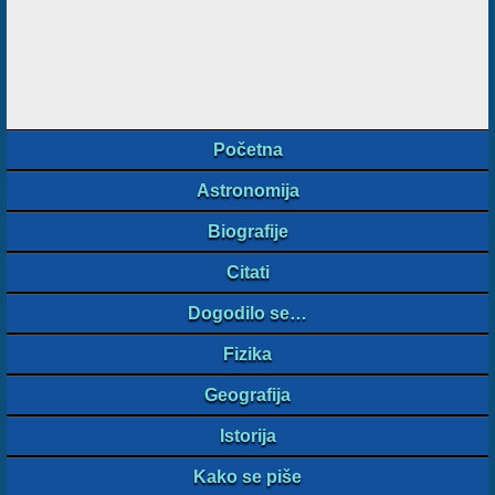
Početna
Astronomija
Biografije
Citati
Dogodilo se…
Fizika
Geografija
Istorija
Kako se piše