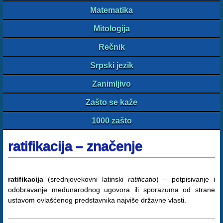
Matematika
Mitologija
Rečnik
Srpski jezik
Zanimljivo
Zašto se kaže
1000 zašto
ratifikacija – značenje
ratifikacija
(srednjovekovni latinski
ratificatio
) – potpisivanje i
odobravanje međunarodnog ugovora ili sporazuma od strane
ustavom ovlašćenog predstavnika najviše državne vlasti.