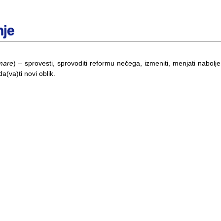
nje
mare
) – sprovesti, sprovoditi reformu nečega, izmeniti, menjati nabolje
da(va)ti novi oblik.