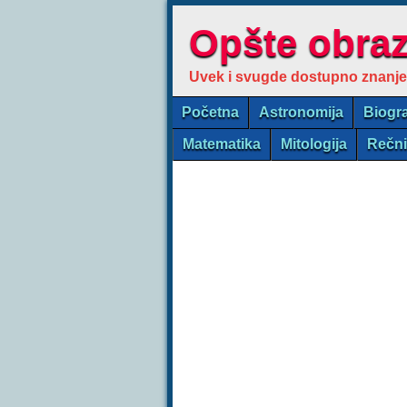
Opšte obra
Uvek i svugde dostupno znanje
Početna
Astronomija
Biogra
Matematika
Mitologija
Rečn