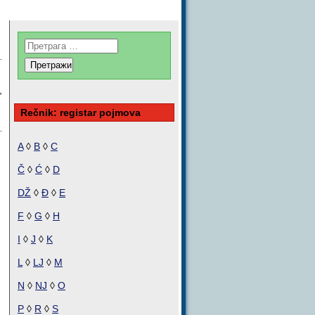
,
Rečnik: registar pojmova
A
◊
B
◊
C
Č
◊
Ć
◊
D
DŽ
◊
Đ
◊
E
F
◊
G
◊
H
I
◊
J
◊
K
L
◊
LJ
◊
M
N
◊
NJ
◊
O
P
◊
R
◊
S