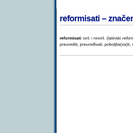
reformisati – znače
reformisati
(latinski
refor
svrš. i nesvrš.
preurediti, preuređivati, poboljša(va)ti, 