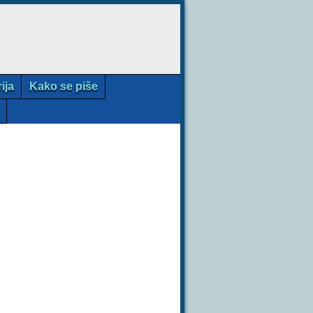
rija
Kako se piše