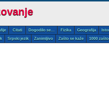
zovanje
fije
Citati
Dogodilo se…
Fizika
Geografija
Isto
ik
Srpski jezik
Zanimljivo
Zašto se kaže
1000 zašto