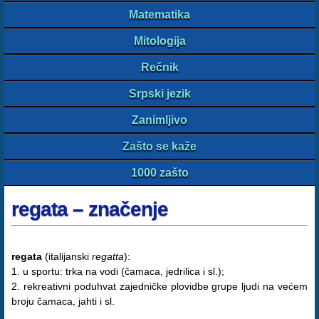
Matematika
Mitologija
Rečnik
Srpski jezik
Zanimljivo
Zašto se kaže
1000 zašto
regata – značenje
regata
(italijanski
regatta
):
1. u sportu: trka na vodi (čamaca, jedrilica i sl.);
2. rekreativni poduhvat zajedničke plovidbe grupe ljudi na većem
broju čamaca, jahti i sl.