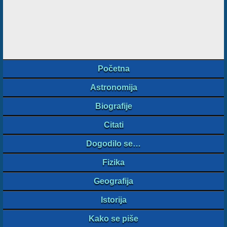
Početna
Astronomija
Biografije
Citati
Dogodilo se…
Fizika
Geografija
Istorija
Kako se piše