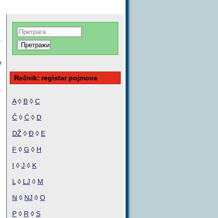
e
Rečnik: registar pojmova
A
◊
B
◊
C
Č
◊
Ć
◊
D
DŽ
◊
Đ
◊
E
F
◊
G
◊
H
I
◊
J
◊
K
L
◊
LJ
◊
M
N
◊
NJ
◊
O
P
◊
R
◊
S