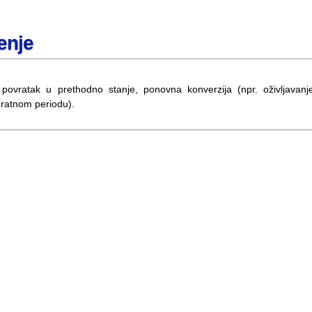
enje
 povratak u prethodno stanje, ponovna konverzija (npr. oživljavanj
 ratnom periodu).