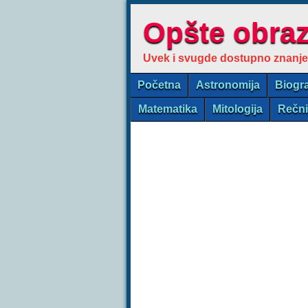
Opšte obra
Uvek i svugde dostupno znanje
Početna
Astronomija
Biogra
Matematika
Mitologija
Rečn