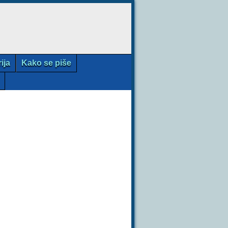
rija
Kako se piše