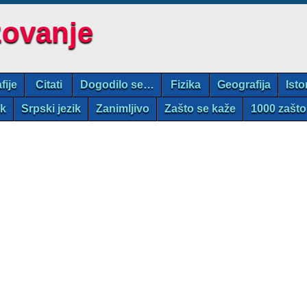
zovanje
fije
Citati
Dogodilo se…
Fizika
Geografija
Isto
ik
Srpski jezik
Zanimljivo
Zašto se kaže
1000 zašto