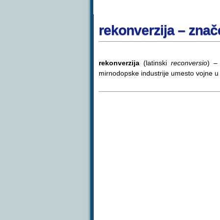
rekonverzija – znač
rekonverzija
(latinski
reconversio
) –
mirnodopske industrije umesto vojne u