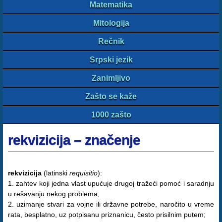
Matematika
Mitologija
Rečnik
Srpski jezik
Zanimljivo
Zašto se kaže
1000 zašto
rekvizicija – značenje
rekvizicija
(latinski
requisitio
):
1. zahtev koji jedna vlast upućuje drugoj tražeći pomoć i saradnju
u rešavanju nekog problema;
2. uzimanje stvari za vojne ili državne potrebe, naročito u vreme
rata, besplatno, uz potpisanu priznanicu, često prisilnim putem;