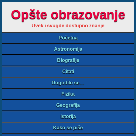
Opšte obrazovanje
Uvek i svugde dostupno znanje
Početna
Astronomija
Biografije
Citati
Dogodilo se…
Fizika
Geografija
Istorija
Kako se piše