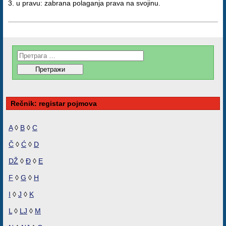
3. u pravu: zabrana polaganja prava na svojinu.
Rečnik: registar pojmova
A
◊
B
◊
C
Č
◊
Ć
◊
D
DŽ
◊
Đ
◊
E
F
◊
G
◊
H
I
◊
J
◊
K
L
◊
LJ
◊
M