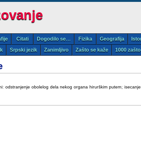
zovanje
fije
Citati
Dogodilo se…
Fizika
Geografija
Isto
ik
Srpski jezik
Zanimljivo
Zašto se kaže
1000 zašto
e
ni: odstranjenje obolelog dela nekog organa hirurškim putem; isecanje