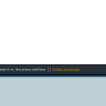
nje.in.rs. Sva prava zadržana. ││
Politika privatnosti