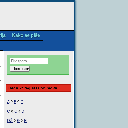
rija
Kako se piše
,
Rečnik: registar pojmova
A
◊
B
◊
C
Č
◊
Ć
◊
D
DŽ
◊
Đ
◊
E