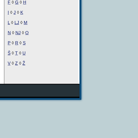
F
◊
G
◊
H
I
◊
J
◊
K
L
◊
LJ
◊
M
N
◊
NJ
◊
O
P
◊
R
◊
S
Š
◊
T
◊
U
V
◊
Z
◊
Ž