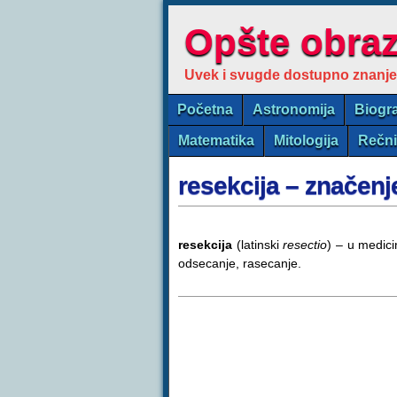
Opšte obra
Uvek i svugde dostupno znanje
Početna
Astronomija
Biogra
Matematika
Mitologija
Rečn
resekcija – značenj
resekcija
(latinski
resectio
) – u medici
odsecanje, rasecanje.