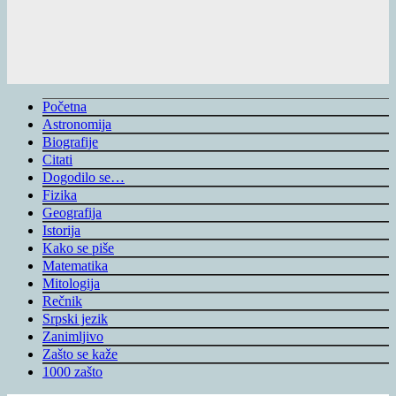
Početna
Astronomija
Biografije
Citati
Dogodilo se…
Fizika
Geografija
Istorija
Kako se piše
Matematika
Mitologija
Rečnik
Srpski jezik
Zanimljivo
Zašto se kaže
1000 zašto