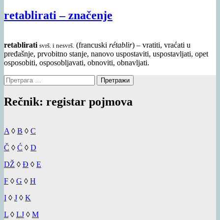
retablirati – značenje
retablirati
(francuski
rétablir
) – vratiti, vraćati u
svrš. i nesvrš.
pređašnje, prvobitno stanje, nanovo uspostaviti, uspostavljati, opet
osposobiti, osposobljavati, obnoviti, obnavljati.
Претрага
за:
Rečnik: registar pojmova
A
◊
B
◊
C
Č
◊
Ć
◊
D
DŽ
◊
Đ
◊
E
F
◊
G
◊
H
I
◊
J
◊
K
L
◊
LJ
◊
M