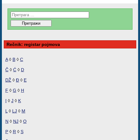
Rečnik: registar pojmova
A
◊
B
◊
C
Č
◊
Ć
◊
D
DŽ
◊
Đ
◊
E
F
◊
G
◊
H
I
◊
J
◊
K
L
◊
LJ
◊
M
N
◊
NJ
◊
O
P
◊
R
◊
S