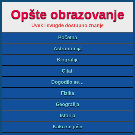
Opšte obrazovanje
Uvek i svugde dostupno znanje
Početna
Astronomija
Biografije
Citati
Dogodilo se…
Fizika
Geografija
Istorija
Kako se piše