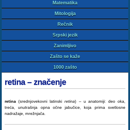
Matematika
Mitologija
Rečnik
Srpski jezik
Zanimljivo
Zašto se kaže
1000 zašto
retina – značenje
retina
(srednjovekovni latinski
retina
) – u anatomiji: deo oka,
treća, unutrašnja opna očne jabučice, koja prima svetlosne
nadražaje, mrežnjača.