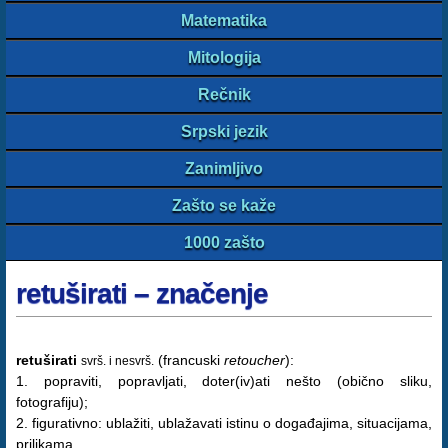
Matematika
Mitologija
Rečnik
Srpski jezik
Zanimljivo
Zašto se kaže
1000 zašto
retuširati – značenje
retuširati
(francuski
retoucher
):
svrš. i nesvrš.
1. popraviti, popravljati, doter(iv)ati nešto (obično sliku,
fotografiju);
2. figurativno: ublažiti, ublažavati istinu o događajima, situacijama,
prilikama.