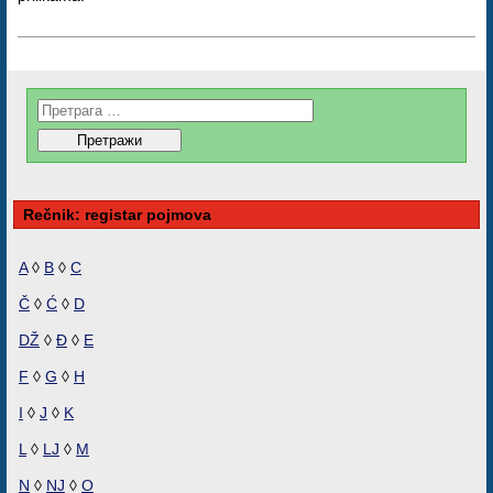
Rečnik: registar pojmova
A
◊
B
◊
C
Č
◊
Ć
◊
D
DŽ
◊
Đ
◊
E
F
◊
G
◊
H
I
◊
J
◊
K
L
◊
LJ
◊
M
N
◊
NJ
◊
O