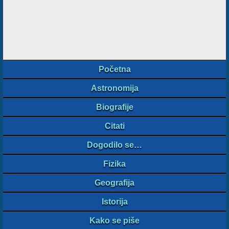
Početna
Astronomija
Biografije
Citati
Dogodilo se…
Fizika
Geografija
Istorija
Kako se piše