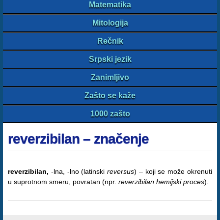
Matematika
Mitologija
Rečnik
Srpski jezik
Zanimljivo
Zašto se kaže
1000 zašto
reverzibilan – značenje
reverzibilan,
-lna, -lno (latinski
reversus
) – koji se može okrenuti
u suprotnom smeru, povratan (npr.
reverzibilan hemijski proces
).