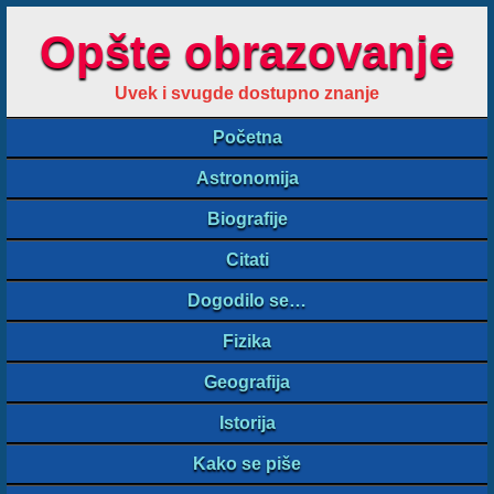
Opšte obrazovanje
Uvek i svugde dostupno znanje
Početna
Astronomija
Biografije
Citati
Dogodilo se…
Fizika
Geografija
Istorija
Kako se piše