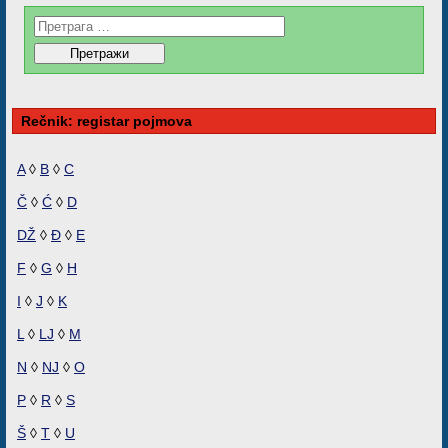
Rečnik: registar pojmova
A
◊
B
◊
C
Č
◊
Ć
◊
D
DŽ
◊
Đ
◊
E
F
◊
G
◊
H
I
◊
J
◊
K
L
◊
LJ
◊
M
N
◊
NJ
◊
O
P
◊
R
◊
S
Š
◊
T
◊
U