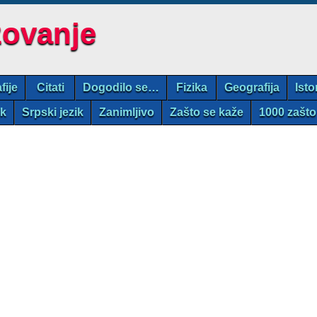
zovanje
fije
Citati
Dogodilo se…
Fizika
Geografija
Isto
ik
Srpski jezik
Zanimljivo
Zašto se kaže
1000 zašto