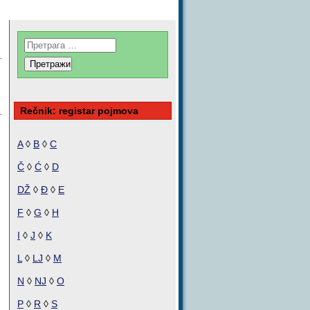
Rečnik: registar pojmova
A
◊
B
◊
C
Č
◊
Ć
◊
D
DŽ
◊
Đ
◊
E
F
◊
G
◊
H
I
◊
J
◊
K
L
◊
LJ
◊
M
N
◊
NJ
◊
O
P
◊
R
◊
S