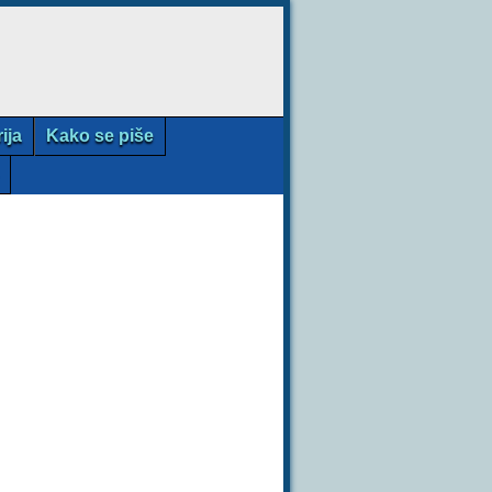
rija
Kako se piše