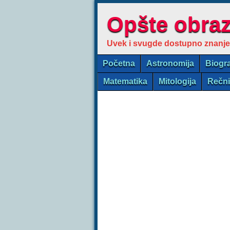
Opšte obra
Uvek i svugde dostupno znanje
Početna
Astronomija
Biogra
Matematika
Mitologija
Rečn