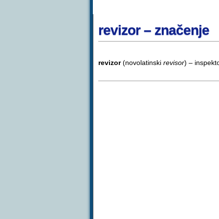
revizor – značenje
revizor
(novolatinski
revisor
) – inspekt