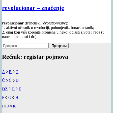
revolucionar – značenje
revolucionar
(francuski
révolutionnaire
):
1. aktivni učesnik u revoluciji, pobunjenik, borac, ustanik;
2. onaj koji vrši korenite promene u nekoj oblasti života i rada (u
nauci, umetnosti i dr.).
Претрага
за:
Rečnik: registar pojmova
A
◊
B
◊
C
Č
◊
Ć
◊
D
DŽ
◊
Đ
◊
E
F
◊
G
◊
H
I
◊
J
◊
K