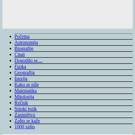
Početna
Astronomija
Biografije
Citati
Dogodilo se…
Fizika
Geografija
Istorija
Kako se piše
Matematika
Mitologija
Rečnik
Srpski jezik
Zanimljivo
Zašto se kaže
1000 zašto