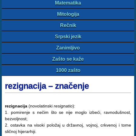
Matematika
Mitologija
Rečnik
Srpski jezik
Zanimljivo
Zašto se kaže
1000 zašto
rezignacija – značenje
rezignacija
(novolatinski
resignatio
):
1. pomirenje s nečim što se nije moglo izbeći, ravnodušnost,
bezvoljnost;
2. ostavka na visoki položaj u državnoj, vojnoj, crkvenoj i tome
sličnoj hijerarhiji.