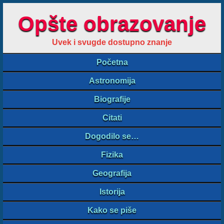
Opšte obrazovanje
Uvek i svugde dostupno znanje
Početna
Astronomija
Biografije
Citati
Dogodilo se…
Fizika
Geografija
Istorija
Kako se piše