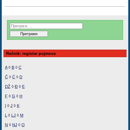
Rečnik: registar pojmova
A
◊
B
◊
C
Č
◊
Ć
◊
D
DŽ
◊
Đ
◊
E
F
◊
G
◊
H
I
◊
J
◊
K
L
◊
LJ
◊
M
N
◊
NJ
◊
O