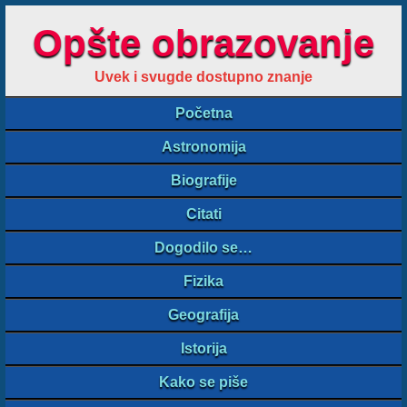
Opšte obrazovanje
Uvek i svugde dostupno znanje
Početna
Astronomija
Biografije
Citati
Dogodilo se…
Fizika
Geografija
Istorija
Kako se piše