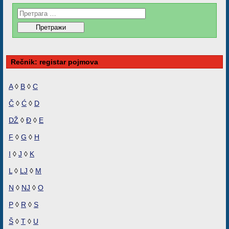
Rečnik: registar pojmova
A
◊
B
◊
C
Č
◊
Ć
◊
D
DŽ
◊
Đ
◊
E
F
◊
G
◊
H
I
◊
J
◊
K
L
◊
LJ
◊
M
N
◊
NJ
◊
O
P
◊
R
◊
S
Š
◊
T
◊
U