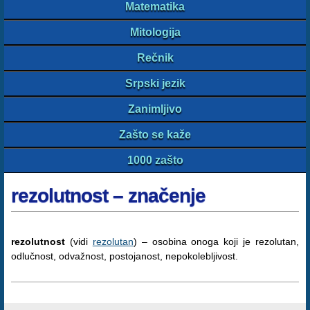
Matematika
Mitologija
Rečnik
Srpski jezik
Zanimljivo
Zašto se kaže
1000 zašto
rezolutnost – značenje
rezolutnost
(vidi
rezolutan
) – osobina onoga koji je rezolutan,
odlučnost, odvažnost, postojanost, nepokolebljivost.