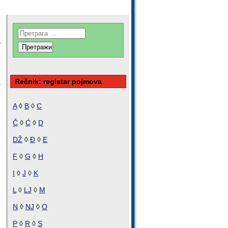
Rečnik: registar pojmova
A
◊
B
◊
C
Č
◊
Ć
◊
D
DŽ
◊
Đ
◊
E
F
◊
G
◊
H
I
◊
J
◊
K
L
◊
LJ
◊
M
N
◊
NJ
◊
O
P
◊
R
◊
S