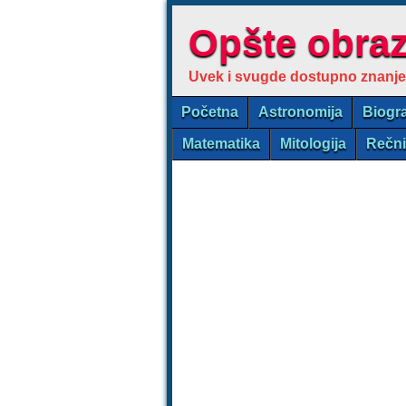
Opšte obra
Uvek i svugde dostupno znanje
Početna
Astronomija
Biogra
Matematika
Mitologija
Rečn