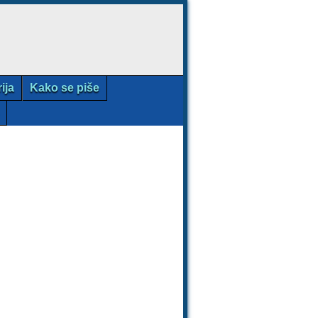
rija
Kako se piše