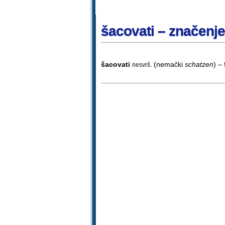
šacovati – značenje
šacovati
(nemački
schatzen
) – 
nesvrš.