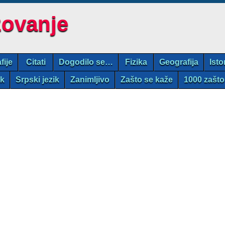
zovanje
fije
Citati
Dogodilo se…
Fizika
Geografija
Isto
ik
Srpski jezik
Zanimljivo
Zašto se kaže
1000 zašto