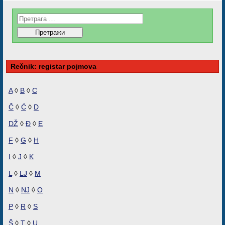
Rečnik: registar pojmova
A
◊
B
◊
C
Č
◊
Ć
◊
D
DŽ
◊
Đ
◊
E
F
◊
G
◊
H
I
◊
J
◊
K
L
◊
LJ
◊
M
N
◊
NJ
◊
O
P
◊
R
◊
S
Š
◊
T
◊
U