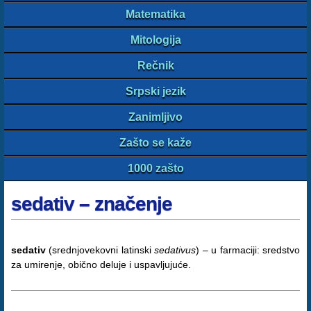
Matematika
Mitologija
Rečnik
Srpski jezik
Zanimljivo
Zašto se kaže
1000 zašto
sedativ – značenje
sedativ
(srednjovekovni latinski
sedativus
) – u farmaciji: sredstvo
za umirenje, obično deluje i uspavljujuće.