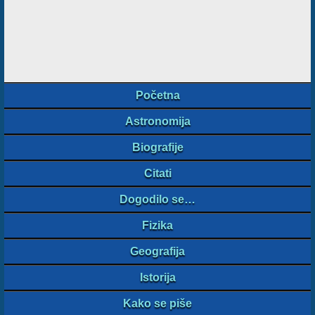
Početna
Astronomija
Biografije
Citati
Dogodilo se…
Fizika
Geografija
Istorija
Kako se piše