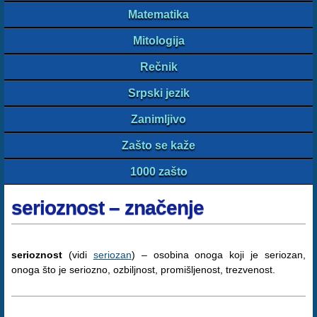
Matematika
Mitologija
Rečnik
Srpski jezik
Zanimljivo
Zašto se kaže
1000 zašto
serioznost – značenje
serioznost
(vidi
seriozan
) – osobina onoga koji je seriozan,
onoga što je seriozno, ozbiljnost, promišljenost, trezvenost.