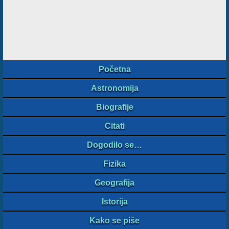
Početna
Astronomija
Biografije
Citati
Dogodilo se…
Fizika
Geografija
Istorija
Kako se piše