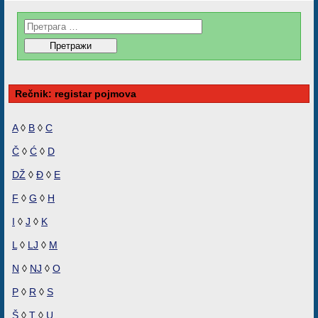
Rečnik: registar pojmova
A
◊
B
◊
C
Č
◊
Ć
◊
D
DŽ
◊
Đ
◊
E
F
◊
G
◊
H
I
◊
J
◊
K
L
◊
LJ
◊
M
N
◊
NJ
◊
O
P
◊
R
◊
S
Š
◊
T
◊
U