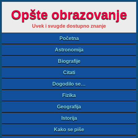
Opšte obrazovanje
Uvek i svugde dostupno znanje
Početna
Astronomija
Biografije
Citati
Dogodilo se…
Fizika
Geografija
Istorija
Kako se piše