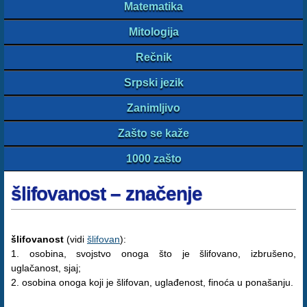
Matematika
Mitologija
Rečnik
Srpski jezik
Zanimljivo
Zašto se kaže
1000 zašto
šlifovanost – značenje
šlifovanost
(vidi
šlifovan
):
1. osobina, svojstvo onoga što je šlifovano, izbrušeno,
uglačanost, sjaj;
2. osobina onoga koji je šlifovan, uglađenost, finoća u ponašanju.