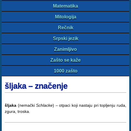
Matematika
Mitologija
Rečnik
Srpski jezik
Zanimljivo
Zašto se kaže
1000 zašto
šljaka – značenje
šljaka
(nemački
Schlacke
) – otpaci koji nastaju pri topljenju ruda,
zgura, troska.