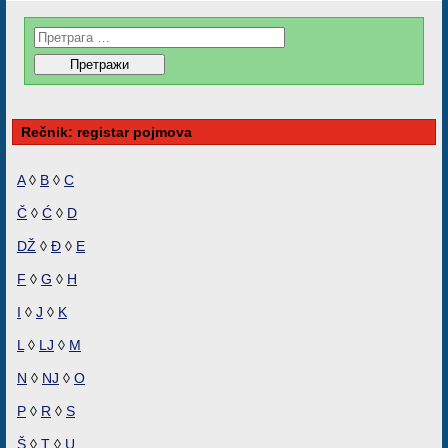
Rečnik: registar pojmova
A
◊
B
◊
C
Č
◊
Ć
◊
D
DŽ
◊
Đ
◊
E
F
◊
G
◊
H
I
◊
J
◊
K
L
◊
LJ
◊
M
N
◊
NJ
◊
O
P
◊
R
◊
S
Š
◊
T
◊
U