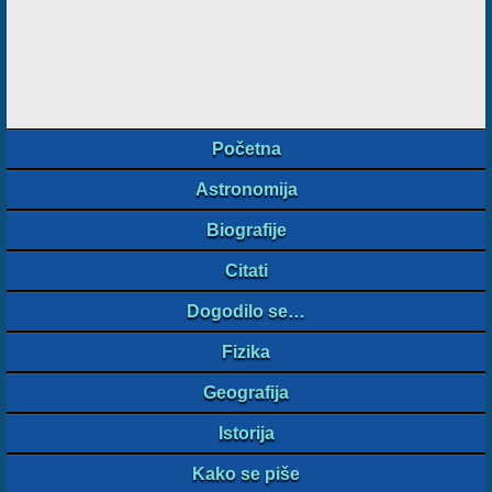
Početna
Astronomija
Biografije
Citati
Dogodilo se…
Fizika
Geografija
Istorija
Kako se piše