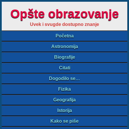
Opšte obrazovanje
Uvek i svugde dostupno znanje
Početna
Astronomija
Biografije
Citati
Dogodilo se…
Fizika
Geografija
Istorija
Kako se piše