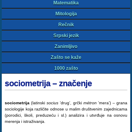
Matematika
Mitologija
Rečnik
Srpski jezik
Zanimljivo
Zašto se kaže
1000 zašto
sociometrija – značenje
sociometrija
(latinski
socius
’drug’, grčki
métron
’mera’) – grana
sociologije koja različite odnose u malim društvenim zajednicama
(porodici, školi, preduzeću i sl.) analizira i utvrđuje na osnovu
merenja i istraživanja.