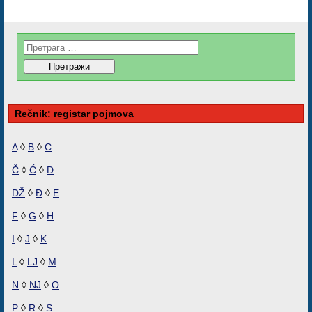
Rečnik: registar pojmova
A
◊
B
◊
C
Č
◊
Ć
◊
D
DŽ
◊
Đ
◊
E
F
◊
G
◊
H
I
◊
J
◊
K
L
◊
LJ
◊
M
N
◊
NJ
◊
O
P
◊
R
◊
S