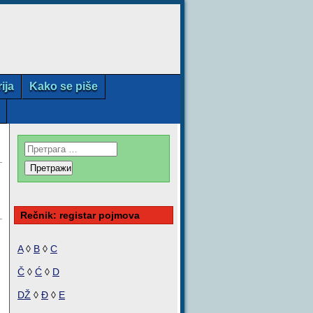
rija
Kako se piše
Rečnik: registar pojmova
A
◊
B
◊
C
Č
◊
Ć
◊
D
DŽ
◊
Đ
◊
E