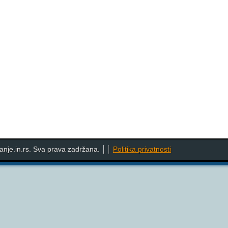
nje.in.rs. Sva prava zadržana. ││
Politika privatnosti