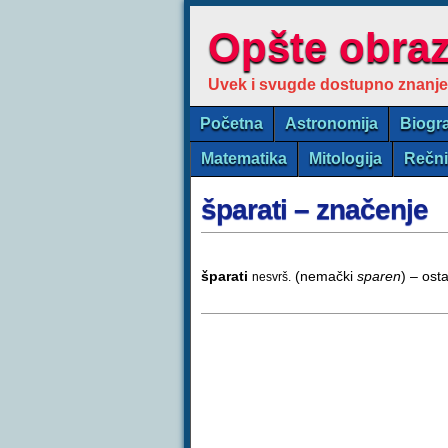
Opšte obra
Uvek i svugde dostupno znanje
Početna
Astronomija
Biogra
Matematika
Mitologija
Rečn
šparati – značenje
šparati
(nemački
sparen
) – ost
nesvrš.