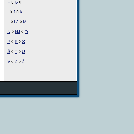
F
◊
G
◊
H
I
◊
J
◊
K
L
◊
LJ
◊
M
N
◊
NJ
◊
O
P
◊
R
◊
S
Š
◊
T
◊
U
V
◊
Z
◊
Ž