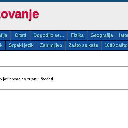
zovanje
fije
Citati
Dogodilo se…
Fizika
Geografija
Isto
ik
Srpski jezik
Zanimljivo
Zašto se kaže
1000 zašto
avljati novac na stranu, štedeti.