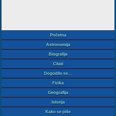
Početna
Astronomija
Biografije
Citati
Dogodilo se…
Fizika
Geografija
Istorija
Kako se piše