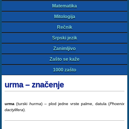
Matematika
Mitologija
Rečnik
Srpski jezik
Zanimljivo
Zašto se kaže
1000 zašto
urma – značenje
urma
(turski
hurma
) – plod jedne vrste palme, datula (
Phoenix
dactylifera
).