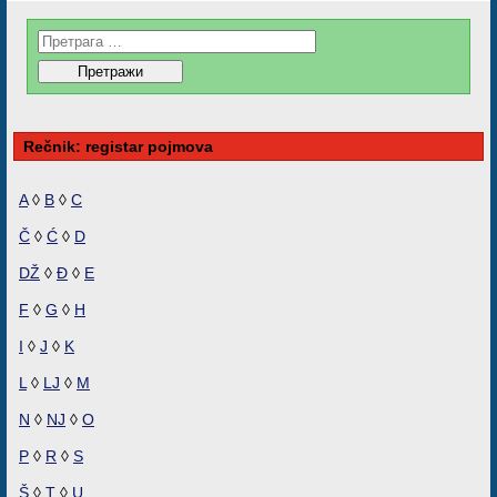
Rečnik: registar pojmova
A
◊
B
◊
C
Č
◊
Ć
◊
D
DŽ
◊
Đ
◊
E
F
◊
G
◊
H
I
◊
J
◊
K
L
◊
LJ
◊
M
N
◊
NJ
◊
O
P
◊
R
◊
S
Š
◊
T
◊
U