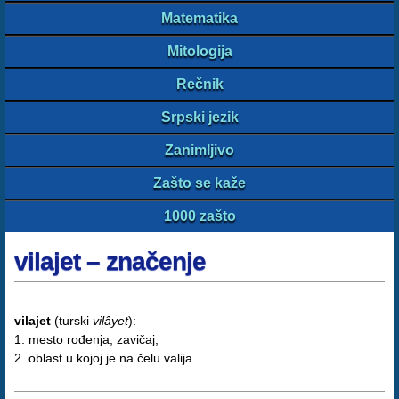
Matematika
Mitologija
Rečnik
Srpski jezik
Zanimljivo
Zašto se kaže
1000 zašto
vilajet – značenje
vilajet
(turski
vilâyet
):
1. mesto rođenja, zavičaj;
2. oblast u kojoj je na čelu valija.