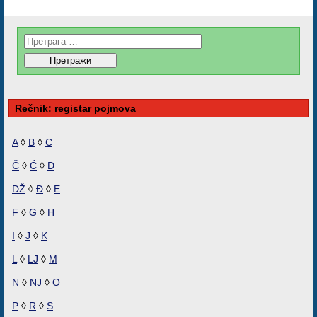
Rečnik: registar pojmova
A
◊
B
◊
C
Č
◊
Ć
◊
D
DŽ
◊
Đ
◊
E
F
◊
G
◊
H
I
◊
J
◊
K
L
◊
LJ
◊
M
N
◊
NJ
◊
O
P
◊
R
◊
S