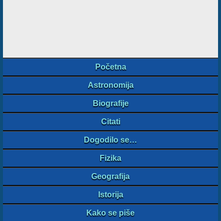
Početna
Astronomija
Biografije
Citati
Dogodilo se…
Fizika
Geografija
Istorija
Kako se piše