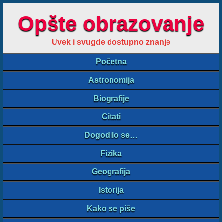
Opšte obrazovanje
Uvek i svugde dostupno znanje
Početna
Astronomija
Biografije
Citati
Dogodilo se…
Fizika
Geografija
Istorija
Kako se piše