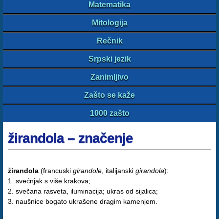
Matematika
Mitologija
Rečnik
Srpski jezik
Zanimljivo
Zašto se kaže
1000 zašto
žirandola – značenje
žirandola
(francuski
girandole
, italijanski
girandola
):
1. svećnjak s više krakova;
2. svečana rasveta, iluminacija; ukras od sijalica;
3. naušnice bogato ukrašene dragim kamenjem.