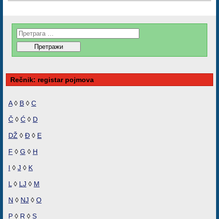
Rečnik: registar pojmova
A
◊
B
◊
C
Č
◊
Ć
◊
D
DŽ
◊
Đ
◊
E
F
◊
G
◊
H
I
◊
J
◊
K
L
◊
LJ
◊
M
N
◊
NJ
◊
O
P
◊
R
◊
S